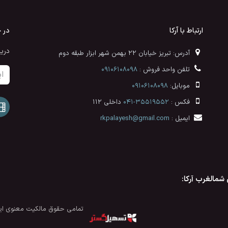
ارتباط با آرکا
در 
دری
آدرس: تبریز خیابان 22 بهمن شهر ابزار طبقه دوم
تلفن واحد فروش :
09106108098
موبایل:
09106108098​
فکس :
35519552-041
داخلی 112
ایمیل :
rkpalayesh@gmail.com
شمالغرب آرکا:
تمامی حقوق مالکیت معنوی ای
قدرت گرفته از سازمان‌یار