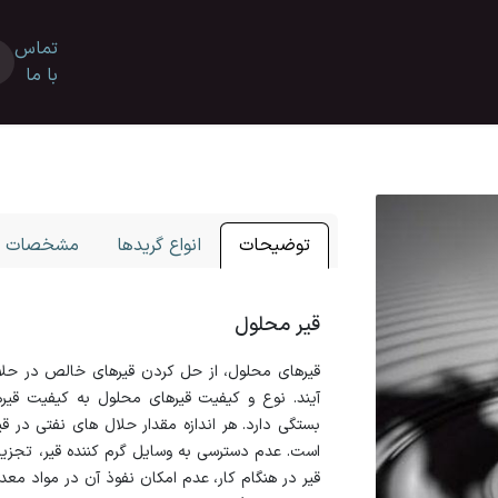
تماس
محصولات
بلاگ
بازرگانی
تحقیق و توسعه
نمایندگی ه
با ما
توضیحات
انواع گریدها
مشخصات ف
قیر محلول
قیرهای محلول، از حل كردن قیرهای خالص در حل
آیند. نوع و كیفیت قیرهای محلول به كیفیت قی
بستگی دارد. هر اندازه مقدار حلال های نفتی در قی
است. عدم دسترسی به وسایل گرم كننده قیر، تجزیه
قیر در هنگام كار، عدم امكان نفوذ آن در مواد مع